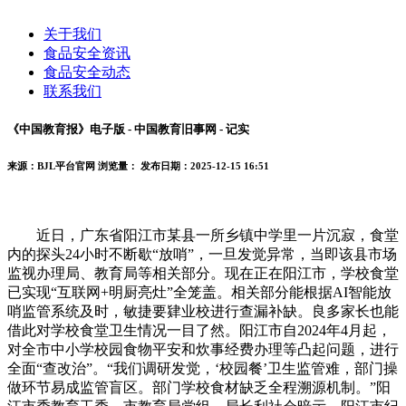
关于我们
食品安全资讯
食品安全动态
联系我们
《中国教育报》电子版 - 中国教育旧事网 - 记实
来源：BJL平台官网
浏览量：
发布日期：2025-12-15 16:51
近日，广东省阳江市某县一所乡镇中学里一片沉寂，食堂
内的探头24小时不断歇“放哨”，一旦发觉异常，当即该县市场
监视办理局、教育局等相关部分。现在正在阳江市，学校食堂
已实现“互联网+明厨亮灶”全笼盖。相关部分能根据AI智能放
哨监管系统及时，敏捷要肄业校进行查漏补缺。良多家长也能
借此对学校食堂卫生情况一目了然。阳江市自2024年4月起，
对全市中小学校园食物平安和炊事经费办理等凸起问题，进行
全面“查改治”。“我们调研发觉，‘校园餐’卫生监管难，部门操
做环节易成监管盲区。部门学校食材缺乏全程溯源机制。”阳