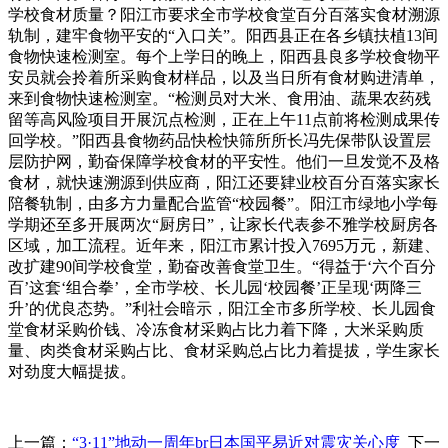
学校食材质量？阳江市要求全市学校食堂百分百落实食材溯源
轨制，建牢食物平安的“入口关”。阳西县正在各乡镇扶植13间
食物快速检测室。每个上学日的晚上，阳西县良多学校食物平
安员就会拎着所采购食材样品，以及当日所有食材购进清单，
来到食物快速检测室。“检测员对大米、食用油、蔬果农药残
留等高风险项目开展沉点检测，正在上午11点前将检测成果传
回学校。”阳西县食物药品快检快筛所所长冯先保带队设置层
层防护网，勤奋保障学校食材的平安性。他们一旦发觉不及格
食材，就快速溯源到供应商，阳江还要肄业校百分百落实家长
陪餐轨制，由多方力量配合监管“校园餐”。阳江市绿地小学每
学期还至多开展两次“厨房日”，让家长代表参不雅学校厨房各
区域，加工流程。近年来，阳江市累计投入7695万元，新建、
改扩建90间学校食堂，勤奋改善食堂卫生。“得益于‘六个百分
百’这套‘组合拳’，全市学校、长儿园‘校园餐’正呈现‘两降三
升’的优良态势。”利社会暗示，阳江全市多所学校、长儿园食
堂食材采购价钱、冷冻食材采购占比力着下降，大米采购质
量、肉类食材采购占比、食材采购总占比力着提拔，学生家长
对劲度大幅提拔。
上一篇：
“3·11”地动一周年br日本国平易近对震灾关心度
下一