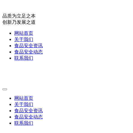
品质为立足之本
创新乃发展之道
网站首页
关于我们
食品安全资讯
食品安全动态
联系我们
网站首页
关于我们
食品安全资讯
食品安全动态
联系我们