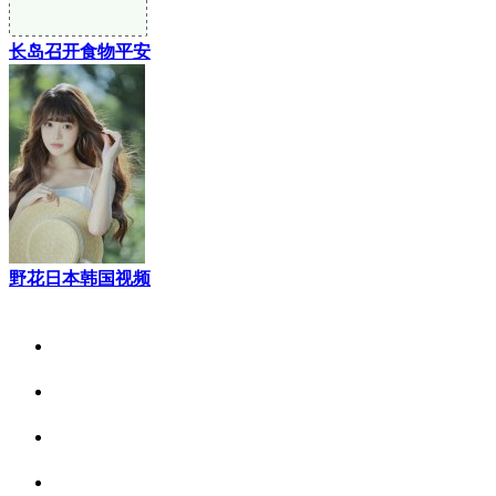
长岛召开食物平安
野花日本韩国视频
关于我们
食品安全资讯
食品安全动态
联系我们