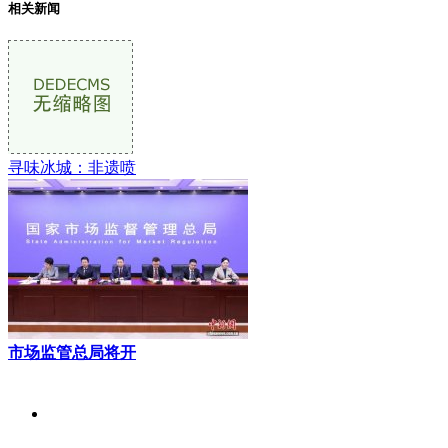
相关新闻
寻味冰城：非遗喷
市场监管总局将开
关于我们