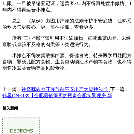
年限。一旦被吊销登记证，运营者3年内不得再处置小做坊、1
年内不得再运营小摊点。
总之，《条例》力图用严谨的法则守护平安底线，让熟悉
的炊火气更暖心、更。前往搜狐，查看更多。
所有“三小”都严禁利用不法添加物、病死禽畜肉类、未经
查验或查验不及格的肉类等16类违法行为。
小摊点不得发卖散拆白酒、保健食物、特殊医学用处配方
食物、婴长儿配方食物、生食类动物性水产物等食物，也不得
制售冷荤类食物等高风险食物。
上一篇：
铁楼藏族乡开展节前平安出产大查抄勾当
下一篇：
伟星ONE139【合肥最值得买的楼盘合肥实景现房-新
相关新闻