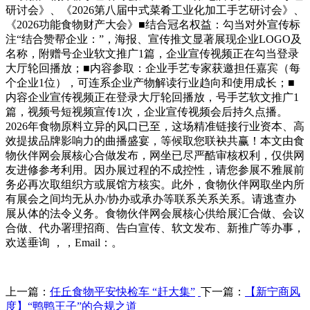
研讨会》、《2026第八届中式菜肴工业化加工手艺研讨会》、
《2026功能食物财产大会》■结合冠名权益：勾当对外宣传标
注“结合赞帮企业：”，海报、宣传推文显著展现企业LOGO及
名称，附赠号企业软文推广1篇，企业宣传视频正在勾当登录
大厅轮回播放；■内容参取：企业手艺专家获邀担任嘉宾（每
个企业1位），可连系企业产物解读行业趋向和使用成长；■
内容企业宣传视频正在登录大厅轮回播放，号手艺软文推广1
篇，视频号短视频宣传1次，企业宣传视频会后持久点播。
2026年食物原料立异的风口已至，这场精准链接行业资本、高
效提拔品牌影响力的曲播盛宴，等候取您联袂共赢！本文由食
物伙伴网会展核心合做发布，网坐已尽严酷审核权利，仅供网
友进修参考利用。因办展过程的不成控性，请您参展不雅展前
务必再次取组织方或展馆方核实。此外，食物伙伴网取坐内所
有展会之间均无从办/协办或承办等联系关系关系。请逃查办
展从体的法令义务。食物伙伴网会展核心供给展汇合做、会议
合做、代办署理招商、告白宣传、软文发布、新推广等办事，
欢送垂询 ，，Email：。
上一篇：
任丘食物平安快检车 “赶大集”
下一篇：
【新宁商风
度】“鸭鸭王子”的合规之道