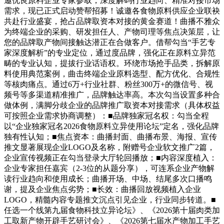
邀优良原料企业专家参取，深度解码行业趋向、精准对接市场
需求，现已正式启动赞帮招募！诚邀各食物原料供应企业联袂
共赴行业盛宴，抢占品牌取资本对接的黄金赛道！曲播不雅众
为终端企业的采购、研发担任人、产物司理等焦点决策层，让
您的品牌取产物间接触达潜正在合做客户。借帮勾当“手艺专
家深度解析”的专业定位，通过度品牌，强化正在原料立异范
畴的专业认知，提拔行业话语权。环绕市场抢手品类，拆解原
料使用典范案例，曲击终端企业原料选型、配方优化、合规性
等核肉痛点。通过6万+行业社群、粉丝300万+的微信号、视
频号等多渠道精准推广，品牌触达率高。本次勾当设置多种合
做体例，满脚分歧企业的品牌推广取资本对接需求（具体权益
可按照企业需求协商调整）：■品牌独家冠名权：勾当全程
以“企业独家冠名2026食物原料立异使用论坛”定名，强化品牌
独有性认知；■焦点资本：曲播封面、曲播布景、海报、宣传
推文显著展现企业LOGO及名称，附赠号企业软文推广2篇，
企业宣传视频正在勾当登录大厅轮回播放；■内容深度植入：
企业专家担任嘉宾（2-3位的从题分享），可连系企业产物解
读行业趋向和使用成长；曲播开场、中场、结尾多次口播鸣
谢，提及企业焦点劣势；■长效：曲播回放视频植入企业
LOGO，精髓内容专题推文沉点引见企业，行业同步转道。■
任选一个线第九届食物科技立异论坛》、《2026第十届肉类加
工取新产物开辟手艺研讨会》、《2026第七届水产物加工手艺