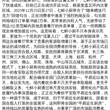
外卖”供给的健康替代。消费者的普遍支撑下，七鲜小厨实现
了快速成长。目前已正在成功开设30店，根基笼盖五环内次要
区域。2025年12月25日至27日，七鲜小厨举办了“随单赠送巧
克力”回馈勾当，正在消费者中激发了强烈热闹反应，勾当期
间地域日订单量冲破2万单。其带来的兴旺人气，无效带动了
周边3公里范畴内其他质量餐厅的外卖单量，正在一些商圈实
现全体增加接近10%。这意味着，七鲜小厨不只本身表示亮
眼，更做为一个优良的“流量入口”，通过平台的智能保举，为
周边合做餐厅带来了贵重的客源取增量订单。基于正在市场已
验证的成功模式，为回应全国消费者的等候，七鲜小厨正式启
动全国运营合股人招募。首批招募将聚焦于京津冀、长三角、
珠三角三大焦点区域，笼盖、天津、上海、姑苏、杭州、广
州、深圳、佛山、东莞、珠海、中山等沉点城市。正在该合做
模式下，七鲜小厨将供给成熟的供应链系统、智能厨房设备及
同一的食安取运营办理尺度；合股人则次要担任供给场地并承
担当地化运营，配合确保全国门店的质量如一。平易近以食为
天，食以安为先。现代餐饮办事不只关乎效率取规模，更关乎
信赖取义务。七鲜小厨通过将尺度化供应链、通明化出产取高
效履约办事深度融合，正正在为餐饮平安取平易近生保障，供
给一种源于市场、成于科技、归于平易近生的新解法。跟着全
国合股人打算的全面展开，这间即将全国的“平易近生厨房”，
将持续以的质量取实惠的价钱，办事更广漠的市场取消费者。