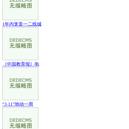
1年内笼盖一二线城
《中国教育报》电
“3·11”地动一周